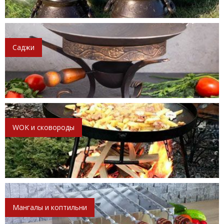
Саджи
WOK и сковороды
Мангалы и коптильни