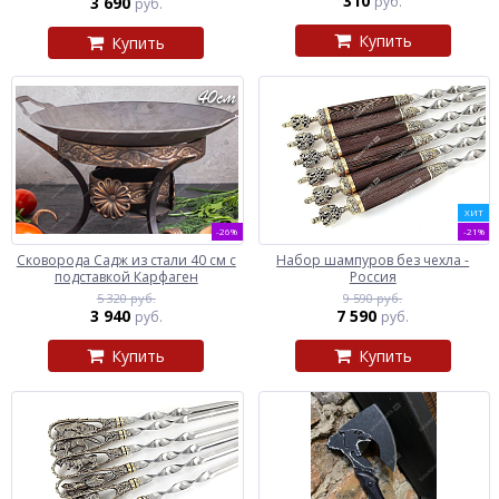
310
3 690
руб.
руб.
Купить
Купить
ХИТ
-26%
-21%
Сковорода Садж из стали 40 см с
Набор шампуров без чехла -
подставкой Карфаген
Россия
5 320 руб.
9 590 руб.
3 940
7 590
руб.
руб.
Купить
Купить