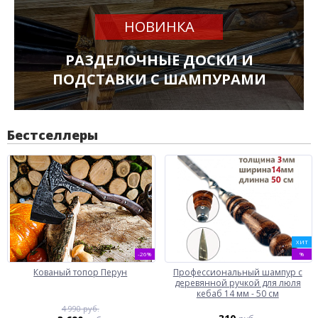
НОВИНКА
РАЗДЕЛОЧНЫЕ ДОСКИ И
ПОДСТАВКИ С ШАМПУРАМИ
Бестселлеры
ХИТ
-26%
%
Кованый топор Перун
Профессиональный шампур с
деревянной ручкой для люля
кебаб 14 мм - 50 см
4 990 руб.