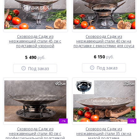
Сковорода Садж из
Сковорода Садж из
нержавеющей стали 45 см с
нержавеющей стали 40 см на
подставкой узорной
подставке с емкостями для соуса
6 150
5 490
руб.
руб.
Под заказ
Под заказ
-7%
-9%
Сковорода Садж из
Сковорода Садж из
нержавеющей стали 40 см с
нержавеющей стали 35 см на
профессиональной подставкой
малой подставке