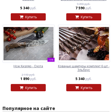
9 390 руб.
5 340
7 590
руб.
руб.
Купить
Купить
-10%
Нож Кизляр - Охота
Кованые шампуры комплект 6 шт -
Эльбрус
2 110 руб.
1 890
5 340
руб.
руб.
Купить
Купить
Популярное на сайте