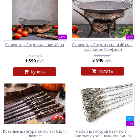
-46%
-26%
Сковорода Садж стальная 40 см
Сковорода Садж из стали 40 см с
подставкой Карфаген
5 320 руб.
2 930 руб.
3 940
1 590
руб.
руб.
Купить
Купить
ХИТ
-19%
Кованые шампуры комплект 6 шт -
Набор шампуров без чехла -
Эверест
Царская охота (цельное литье)