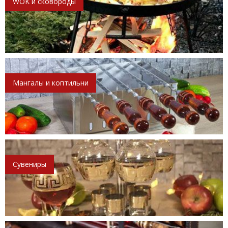
WOK и сковороды
Мангалы и коптильни
Сувениры