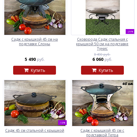
-29%
Садж с крышкой 45 см на
Сковорода Садж стальная с
подставке Слоны
крышкой 50 см на подставке
Тунис
8 490 руб.
5 490
6 060
руб.
руб.
Купить
Купить
-13%
Садж 45 см стальной с крышкой
Садж с крышкой 45 см с
подставкой Тетра