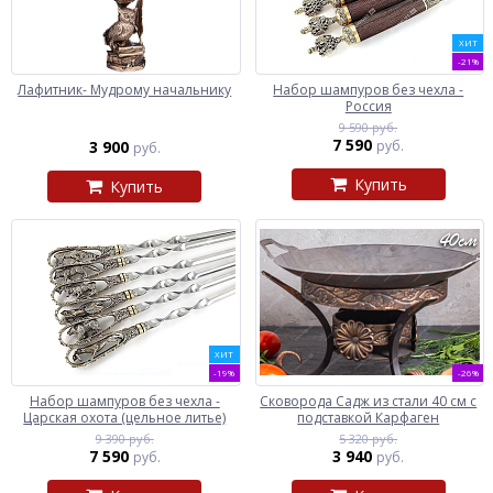
ХИТ
-21%
Лафитник- Мудрому начальнику
Набор шампуров без чехла -
Россия
9 590 руб.
7 590
3 900
руб.
руб.
Купить
Купить
ХИТ
-19%
-26%
Набор шампуров без чехла -
Сковорода Садж из стали 40 см с
Царская охота (цельное литье)
подставкой Карфаген
9 390 руб.
5 320 руб.
7 590
3 940
руб.
руб.