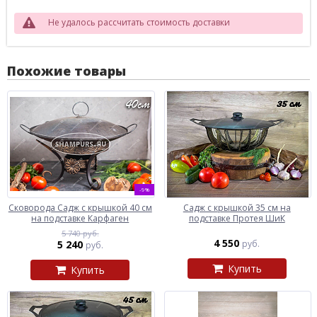
Не удалось рассчитать стоимость доставки
Похожие товары
-9%
Сковорода Садж с крышкой 40 см
Садж с крышкой 35 см на
на подставке Карфаген
подставке Протея ШиК
5 740 руб.
4 550
5 240
руб.
руб.
Купить
Купить