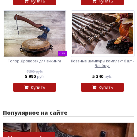
Купить
Купить
-18%
Топор Дровосек для викинга
Кованые шампуры комплект 6 шт -
Эльбрус
7 290 руб.
5 990
5 340
руб.
руб.
Купить
Купить
Популярное на сайте