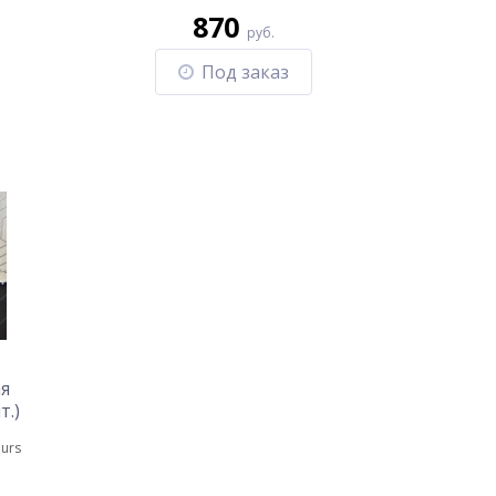
870
руб.
Под заказ
я
т.)
urs