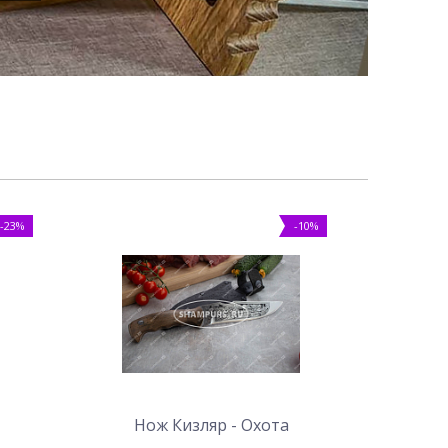
-23%
-10%
Нож Кизляр - Охота