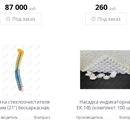
87 000
260
руб.
руб.
Под заказ
Под заказ
ка стеклоочистителя
Насадка индикаторна
мм (21") бескаркасная,
ЕК 145 (комплект 100 ш
 адаптер (hook 9x3)
зводитель
Shampurs
Производитель
Shamp