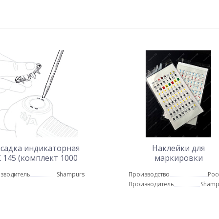
садка индикаторная
Наклейки для
 145 (комплект 1000
маркировки
шт.)
электрических
зводитель
Shampurs
Производство
Рос
автоматов, отопления
Производитель
Shamp
водоснабжения