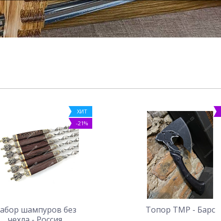
ХИТ
-21%
абор шампуров без
Топор ТМР - Барс
чехла - Россия