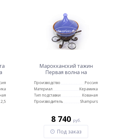
та
Марокканский тажин
а
Первая волна на
подставке с емкостями
сия
Производство
Россия
для соуса
ика
Материал
Керамика
ная
Тип подставки
Кованая
2,5
Производитель
Shampurs
8 740
руб.
Под заказ