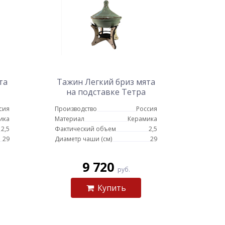
та
Тажин Легкий бриз мята
на подставке Тетра
сия
Производство
Россия
ика
Материал
Керамика
2,5
Фактический объем
2,5
29
Диаметр чаши (см)
29
9 720
руб.
Купить