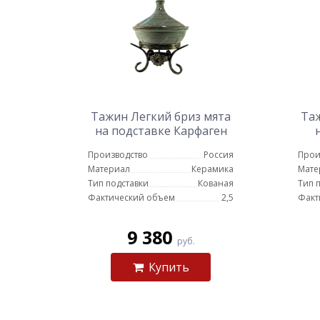
Тажин Легкий бриз мята
Таж
на подставке Карфаген
Производство
Россия
Прои
Материал
Керамика
Мате
Тип подставки
Кованая
Тип 
Фактический объем
2,5
Факт
9 380
руб.
Купить