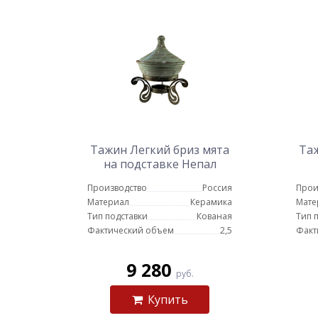
Тажин Легкий бриз мята
Таж
на подставке Непал
е
Производство
Россия
Прои
Материал
Керамика
Мате
Тип подставки
Кованая
Тип 
Фактический объем
2,5
Факт
9 280
руб.
Купить