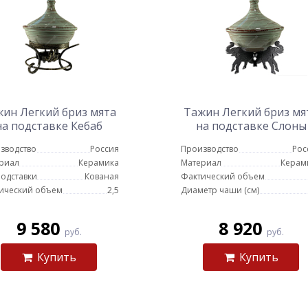
ин Легкий бриз мята
Тажин Легкий бриз мя
на подставке Кебаб
на подставке Слоны
зводство
Россия
Производство
Рос
риал
Керамика
Материал
Керам
подставки
Кованая
Фактический объем
ический объем
2,5
Диаметр чаши (см)
9 580
8 920
руб.
руб.
Купить
Купить