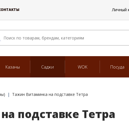
Личный 
КОНТАКТЫ
Казаны
Саджи
WOK
Посуда
ны)
Тажин Витаминка на подставке Тетра
на подставке Тетра