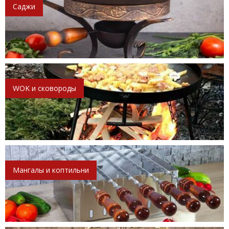
Саджи
WOK и сковороды
Мангалы и коптильни