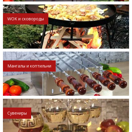
WOK и сковороды
Мангалы и коптильни
Сувениры