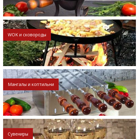
WOK и сковороды
Мангалы и коптильни
Сувениры