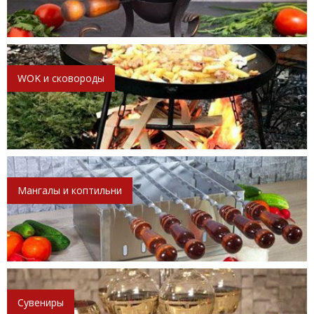
WOK и сковороды
Мангалы и коптильни
Сувениры