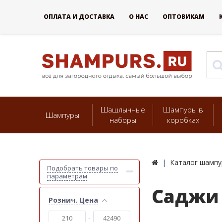
ОПЛАТА И ДОСТАВКА
О НАС
ОПТОВИКАМ
Шашлычные
Шампуры в
Шампуры
наборы
коробках
Каталог шампу
Подобрать товары по
параметрам
Саджи
Рознич. Цена