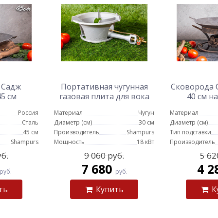
 Садж
Портативная чугунная
Сковорода С
45 см
газовая плита для вока
40 см н
подстав
Россия
Материал
Чугун
Материал
Сталь
Диаметр (см)
30 см
Диаметр (см)
45 см
Производитель
Shampurs
Тип подставки
Shampurs
Мощность
18 кВт
Производитель
уб.
9 060 руб.
5 62
7 680
4 2
руб.
руб.
ть
Купить
К