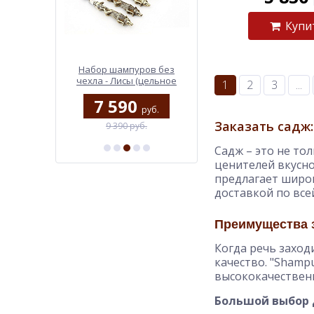
Купи
пенал с
Набор шампуров без
Столовый нож Сова
льными
чехла - Лисы (цельное
1
2
3
...
(эбен)
литье)
0
7 590
1 750
руб.
руб.
руб.
Заказать садж:
б.
9 390 руб.
1 950 руб.
Садж – это не то
ценителей вкусно
предлагает широк
доставкой по все
Преимущества з
Когда речь заход
качество. "Shamp
высококачественн
Большой выбор 