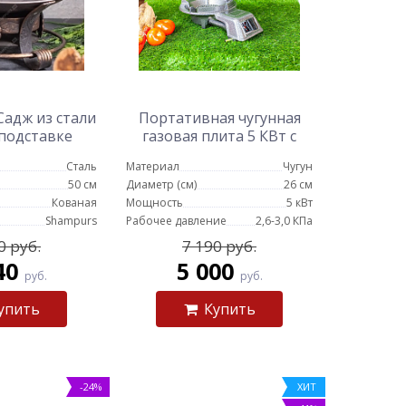
адж из стали
Портативная чугунная
 подставке
газовая плита 5 КВт с
ссика
защитой от ветра
Сталь
Материал
Чугун
50 см
Диаметр (см)
26 см
Кованая
Мощность
5 кВт
Shampurs
Рабочее давление
2,6-3,0 КПа
0 руб.
7 190 руб.
40
5 000
руб.
руб.
упить
Купить
-24%
ХИТ