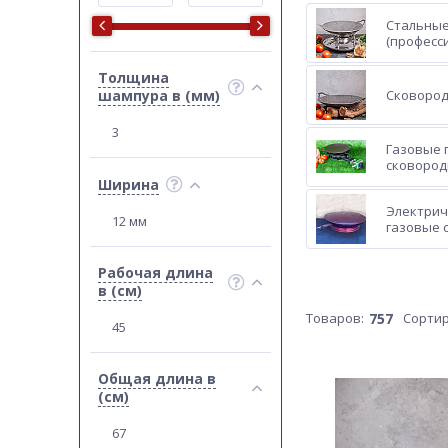
Стальные
(професс
Толщина
шампура в (мм)
Сковород
3
Газовые 
сковород
Ширина
Электрич
12 мм
газовые 
Рабочая длина
в (см)
Товаров:
757
Сортир
45
Общая длина в
(см)
67