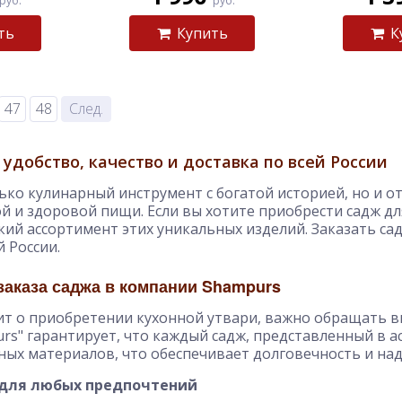
руб.
руб.
ть
Купить
К
Набор для шашлыка
Топорик Гиймякеш в
Премиум - 6
ножнах
47
48
След.
6 950
3 390
руб.
руб.
 удобство, качество и доставка по всей России
8 950 руб.
4 050 руб.
лько кулинарный инструмент с богатой историей, но и 
й и здоровой пищи. Если вы хотите приобрести садж для
ий ассортимент этих уникальных изделий. Заказать сад
й России.
аказа саджа в компании Shampurs
ит о приобретении кухонной утвари, важно обращать в
urs" гарантирует, что каждый садж, представленный в а
ых материалов, что обеспечивает долговечность и на
для любых предпочтений