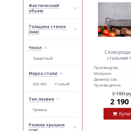
Фактический
объем
Толщина стенок
(мм)
Чехол
Сковорода
стальная 
Защитный
Производство
Марка стали
Материал
Диаметр (см)
AISI 430
Сталь45
Производитель
3 180 р
Тип лезвия
2 190
Прямое
Купи
Размер крышки
(см)