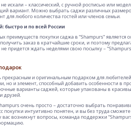
 не искали – классический, с ручной росписью или моде
щий вариант. Можно выбрать саджи различных размеро
т для любого количества гостей или членов семьи.
: быстро и по всей России
х преимуществ покупки саджа в "Shampurs" является о
получить заказ в кратчайшие сроки, и поэтому предла
м не придется ждать неделями свою посылку – "Shampurs
 подарок
ь прекрасным и оригинальным подарком для любителей 
хни, но и элемент, способный добавить особенности в п
очные варианты саджей, которые упакованы в красивы
и друзей.
Shampurs очень просто – достаточно выбрать понравив
сс покупки интуитивно понятен, и вы без труда сможете
 у вас возникнут вопросы, команда поддержки "Shampur
формацию.