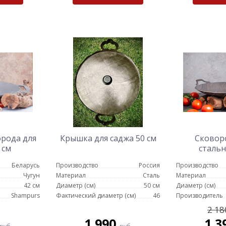
орода для
Крышка для саджа 50 см
Сковор
 см
стальн
Беларусь
Производство
Россия
Производство
Чугун
Материал
Сталь
Материал
42 см
Диаметр (см)
50 см
Диаметр (см)
-10%
ХИТ
-16%
Shampurs
Фактический диаметр (см)
46
Производитель
-22%
2 18
1 990
1 3