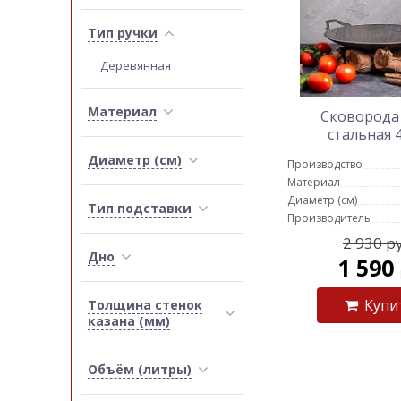
Тип ручки
Деревянная
Материал
Сковорода
стальная 
Диаметр (см)
Производство
Материал
Диаметр (см)
Тип подставки
Производитель
2 930 р
Дно
1 590
Купи
Толщина стенок
казана (мм)
Объём (литры)