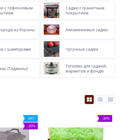
и с тефлоновым
Саджи с гранитным
рытием
покрытием
орода из бороны
Алюминиевые саджи
жи с шампурами
Чугунные саджи
Топливо для саджей,
ны (Таджины)
мармитов и фондю
ХИТ
-30%
-20%