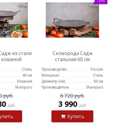
-41%
адж из стали
Сковорода Садж
а кованой
стальная 60 см
ке Кебаб
Сталь
Производство
Россия
40 см
Материал
Сталь
Кованая
Диаметр (см)
60 см
Shampurs
Производитель
Shampurs
0 руб.
6 720 руб.
80
3 990
руб.
руб.
упить
Купить