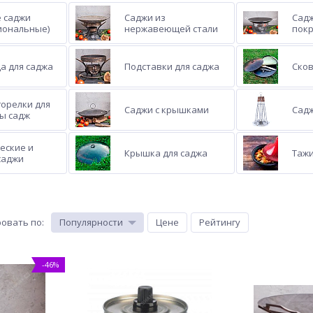
 саджи
Саджи из
Садж
иональные)
нержавеющей стали
пок
а для саджа
Подставки для саджа
Сков
горелки для
Саджи с крышками
Сад
ы садж
еские и
Крышка для саджа
Тажи
саджи
овать по
:
Популярности
Цене
Рейтингу
-46%