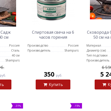
 Садж
Спиртовая свеча на 6
Сковорода С
40 см
часов горения
50 см на
Кла
Россия
Производство
Россия
Материал
Сталь
Производитель
Shampurs
Диаметр (см)
40 см
Тип подставки
Shampurs
Производитель
уб.
6 59
350
5 2
руб.
руб.
ть
Купить
К
-31%
-15%