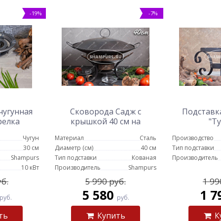
-19%
-7%
чугунная
Сковорода Садж с
Подставка
релка
крышкой 40 см на
"Ту
подставке с емкостями
Чугун
Материал
Сталь
Производство
для соуса
30 см
Диаметр (см)
40 см
Тип подставки
Shampurs
Тип подставки
Кованая
Производитель
10 кВт
Производитель
Shampurs
уб.
5 990 руб.
1 99
5 580
1 7
руб.
руб.
ть
Купить
К