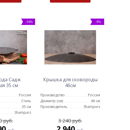
-36%
-9%
ода Садж
Крышка для сковороды
ая 35 см
46см
Россия
Производство
Россия
Сталь
Диаметр (см)
46 см
35 см
Производитель
Shampurs
Shampurs
0 руб.
3 240 руб.
90
2 940