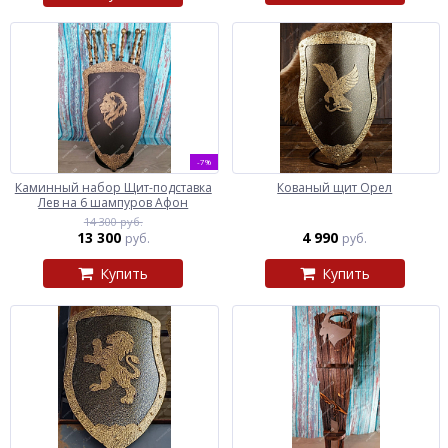
-7%
Каминный набор Щит-подставка
Кованый щит Орел
Лев на 6 шампуров Афон
14 300 руб.
13 300
4 990
руб.
руб.
Купить
Купить