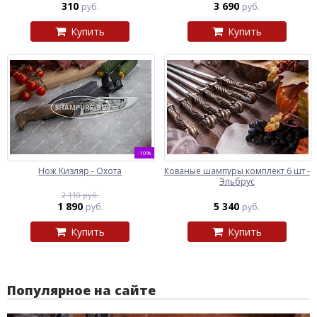
310
3 690
руб.
руб.
Купить
Купить
-10%
Нож Кизляр - Охота
Кованые шампуры комплект 6 шт -
Эльбрус
2 110 руб.
1 890
5 340
руб.
руб.
Купить
Купить
Популярное на сайте