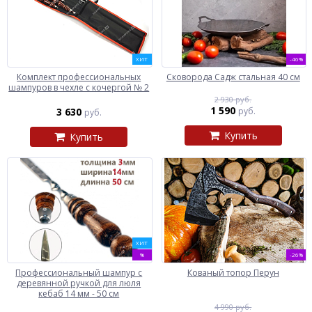
ХИТ
-46%
Комплект профессиональных
Сковорода Садж стальная 40 см
шампуров в чехле с кочергой № 2
2 930 руб.
1 590
3 630
руб.
руб.
Купить
Купить
ХИТ
%
-26%
Профессиональный шампур с
Кованый топор Перун
деревянной ручкой для люля
кебаб 14 мм - 50 см
4 990 руб.