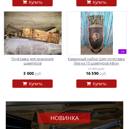
Купить
Купить
-6%
Подставка для хранения
Каминный набор Щит-подставка
шампуров
Лев на 10 шампуров Афон
17 590 руб.
3 000
16 590
руб.
руб.
Купить
Купить
НОВИНКА