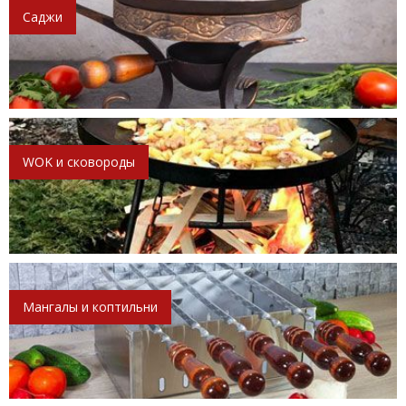
Саджи
WOK и сковороды
Мангалы и коптильни