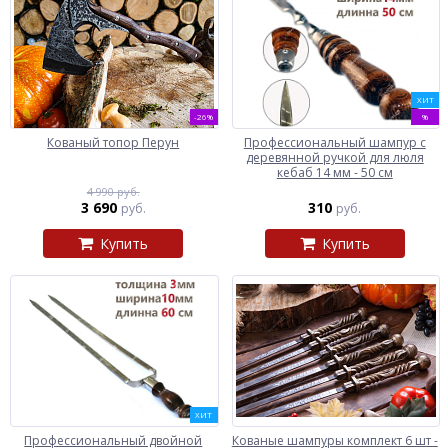
ХИТ
-26%
%
Кованый топор Перун
Профессиональный шампур с
деревянной ручкой для люля
кебаб 14 мм - 50 см
4 990 руб.
3 690
310
руб.
руб.
Купить
Купить
ХИТ
Профессиональный двойной
Кованые шампуры комплект 6 шт -