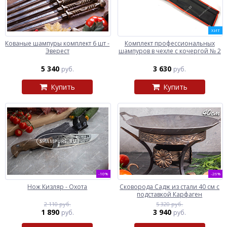
ХИТ
Кованые шампуры комплект 6 шт -
Комплект профессиональных
Эверест
шампуров в чехле с кочергой № 2
5 340
3 630
руб.
руб.
Купить
Купить
-10%
-26%
Нож Кизляр - Охота
Сковорода Садж из стали 40 см с
подставкой Карфаген
2 110 руб.
5 320 руб.
1 890
3 940
руб.
руб.