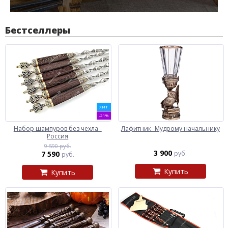
Бестселлеры
ХИТ
-21%
Набор шампуров без чехла -
Лафитник- Мудрому начальнику
Россия
9 590 руб.
3 900
7 590
руб.
руб.
Купить
Купить