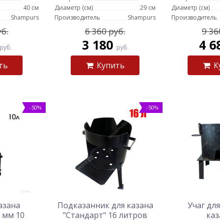
40 см
Диаметр (см)
29 см
Диаметр (см)
Shampurs
Производитель
Shampurs
Производитель
уб.
6 360 руб.
9 36
3 180
4 6
руб.
руб.
ХИТ
-18%
-14%
ть
Купить
К
%
-50%
-50%
ый
Казан чугунный 6 литров
Пчак рог средний с
ной
круглое дно
гравировкой
аб 14
2 290
2 490
руб.
руб.
2 790 руб.
2 890 руб.
азана
Подказанник для казана
Учаг для
 мм 10
"Стандарт" 16 литров
каз