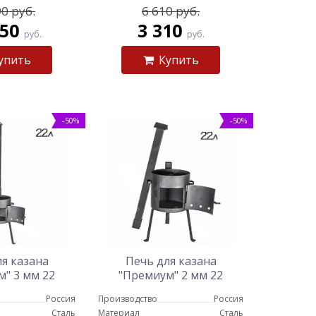
0 руб.
6 610 руб.
750
3 310
руб.
руб.
упить
Купить
-50%
-50%
я казана
Печь для казана
" 3 мм 22
"Премиум" 2 мм 22
тров
литров
Россия
Производство
Россия
Сталь
Материал
Сталь