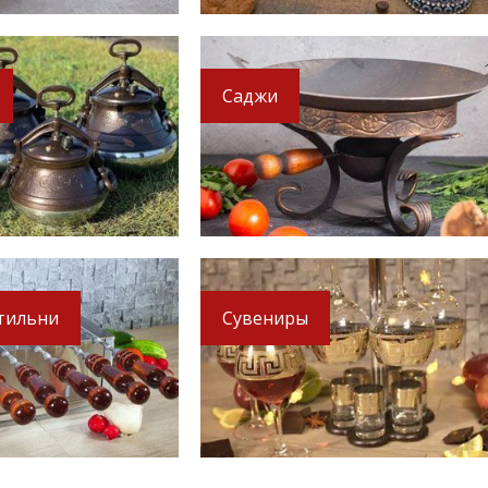
Саджи
тильни
Сувениры