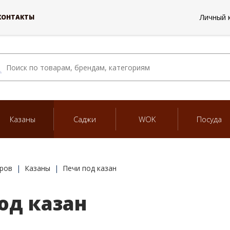
Личный 
КОНТАКТЫ
Казаны
Саджи
WOK
Посуда
ров
Казаны
Печи под казан
од казан