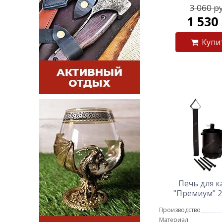
3 060 р
1 530
Купи
Печь для к
"Премиум" 2
литро
Производство
Материал