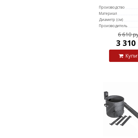
литро
Производство
Материал
Диаметр (см)
Производитель
6 610 р
3 310
Купи