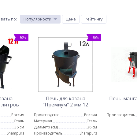
вать по
:
Популярности
Цене
Рейтингу
-50%
-50%
азана
Печь для казана
Печь-манга
2 литров
"Премиум" 2 мм 12
литров
Россия
Производство
Россия
Производитель
Сталь
Материал
Сталь
36 см
Диаметр (см)
36 см
Shampurs
Производитель
Shampurs