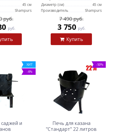
45 см
Диаметр (см)
45 см
Shampurs
Производитель
Shampurs
0 руб.
7 490 руб.
80
3 750
руб.
руб.
упить
Купить
ХИТ
-50%
-6%
 саджей и
Печь для казана
анов
"Стандарт" 22 литров