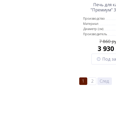
Печь для к
"Премиум" 3
литро
Производство
Материал
Диаметр (см)
Производитель
7 860 р
3 930
Под за
1
2
След.