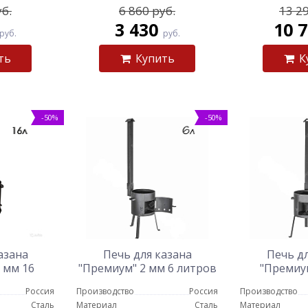
уб.
6 860 руб.
13 29
3 430
10 
руб.
руб.
ть
Купить
К
-50%
-50%
азана
Печь для казана
Печь дл
 мм 16
"Премиум" 2 мм 6 литров
"Премиум
в
ли
Россия
Производство
Россия
Производство
Сталь
Материал
Сталь
Материал