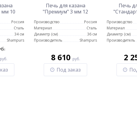
азана
Печь для казана
Печь дл
 мм 10
"Премиум" 3 мм 12
"Стандарт
в
литров
Россия
Производство
Россия
Производство
Сталь
Материал
Сталь
Материал
34 см
Диаметр (см)
36 см
Диаметр (см)
Shampurs
Производитель
Shampurs
Производитель
уб.
8 610
2 2
руб.
руб.
каз
Под заказ
По