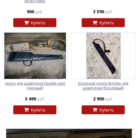
аксессуары
900
3 590
руб.
руб.
Купить
Купить
Чехол для шампуров Прайм элит
Кожаный чехол-футляр для
(черный)
шампуров (бордовый)
3 490
2 900
руб.
руб.
Купить
Купить