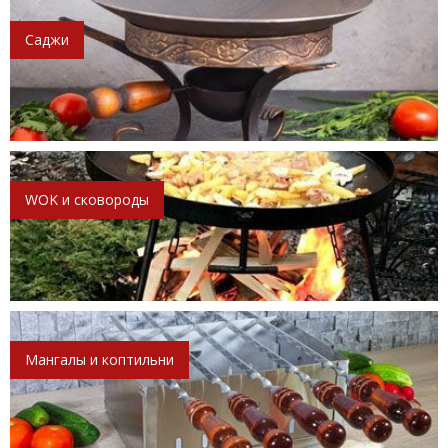
Саджи
WOK и сковороды
Мангалы и коптильни