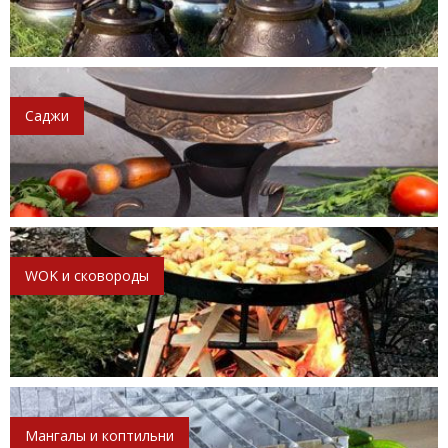
Саджи
WOK и сковороды
Мангалы и коптильни