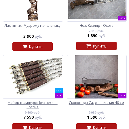
-10%
Лафитник- Мудрому начальнику
Нож Кизляр - Охота
2 110 руб.
1 890
3 900
руб.
руб.
Купить
Купить
ХИТ
-21%
-46%
Набор шампуров без чехла -
Сковорода Садж стальная 40 см
Россия
9 590 руб.
2 930 руб.
7 590
1 590
руб.
руб.
Купить
Купить