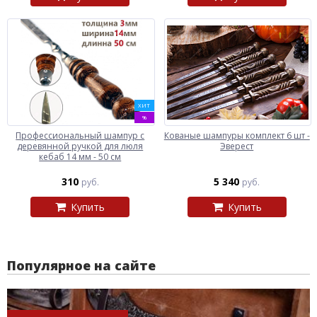
ХИТ
%
Профессиональный шампур с
Кованые шампуры комплект 6 шт -
деревянной ручкой для люля
Эверест
кебаб 14 мм - 50 см
310
5 340
руб.
руб.
Купить
Купить
Популярное на сайте