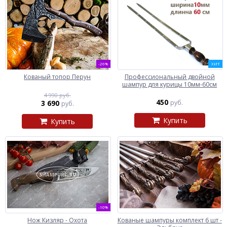
-26%
ХИТ
Кованый топор Перун
Профессиональный двойной
шампур для курицы 10мм-60см
4 990 руб.
450
3 690
руб.
руб.
Купить
Купить
-10%
Нож Кизляр - Охота
Кованые шампуры комплект 6 шт -