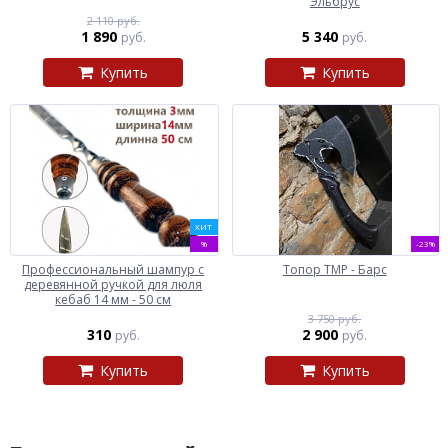
Эльбрус
2 110 руб.
1 890
5 340
руб.
руб.
Купить
Купить
ХИТ
%
-23%
Профессиональный шампур с
Топор ТМР - Барс
деревянной ручкой для люля
кебаб 14 мм - 50 см
3 750 руб.
310
2 900
руб.
руб.
Купить
Купить