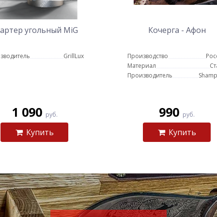
артер угольный MiG
Кочерга - Афон
зводитель
GrillLux
Производство
Рос
Материал
Ст
Производитель
Shamp
1 090
990
руб.
руб.
Купить
Купить