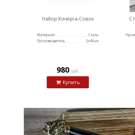
Набор Кочерга-Совок
Ст
Материал
Сталь
Прои
Производитель
GrillLux
980
руб.
Купить