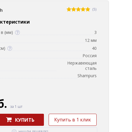
(5)
sh
актеристики
в (мм)
3
12 мм
см)
40
Россия
Нержавеющая
сталь
Shampurs
б.
за 1 шт
Купить в 1 клик
КУПИТЬ
НАШЛИ ДЕШЕВЛЕ?