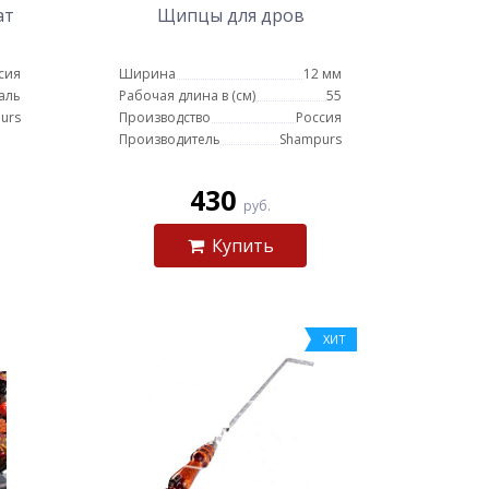
ат
Щипцы для дров
сия
Ширина
12 мм
аль
Рабочая длина в (см)
55
urs
Производство
Россия
Производитель
Shampurs
430
руб.
Купить
ХИТ