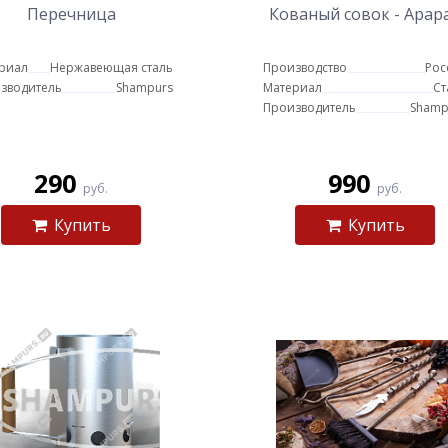
Перечница
Кованый совок - Арар
риал
Нержавеющая сталь
Производство
Рос
зводитель
Shampurs
Материал
Ст
Производитель
Shamp
290
990
руб.
руб.
Купить
Купить