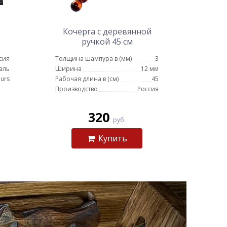
Кочерга с деревянной
ручкой 45 см
сия
Толщина шампура в (мм)
3
аль
Ширина
12 мм
urs
Рабочая длина в (см)
45
Производство
Россия
320
руб.
Купить