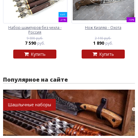
ХИТ
-21%
-10%
Набор шампуров без чехла -
Нож Кизляр - Охота
Россия
9 590 руб.
2 110 руб.
7 590
1 890
руб.
руб.
Купить
Купить
Популярное на сайте
Шашлычные наборы