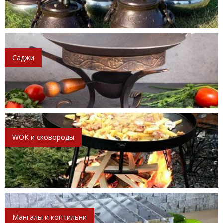
Саджи
WOK и сковороды
Мангалы и коптильни