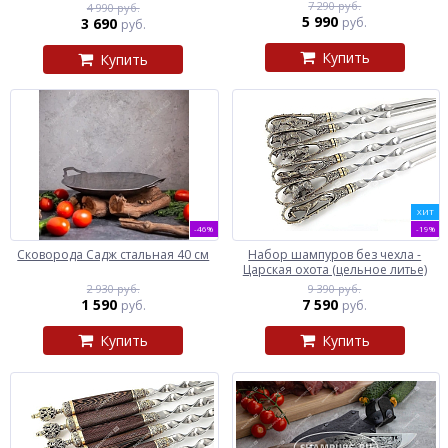
7 290 руб.
4 990 руб.
5 990
3 690
руб.
руб.
Купить
Купить
ХИТ
-46%
-19%
Сковорода Садж стальная 40 см
Набор шампуров без чехла -
Царская охота (цельное литье)
2 930 руб.
9 390 руб.
1 590
7 590
руб.
руб.
Купить
Купить