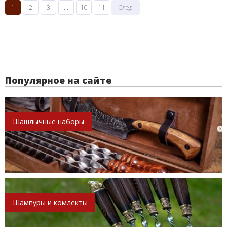
1
2
3
...
10
11
След.
Популярное на сайте
Шашлычные наборы
Шампуры и комлекты