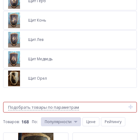
Щит Герб
Щит Конь
Щит Лев
Щит Медведь
Щит Орел
Подобрать товары по параметрам
168
Товаров:
По
:
Популярности
Цене
Рейтингу