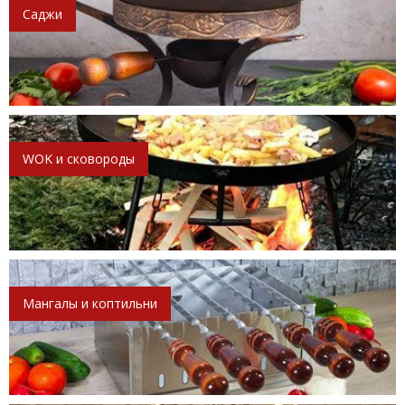
Саджи
WOK и сковороды
Мангалы и коптильни