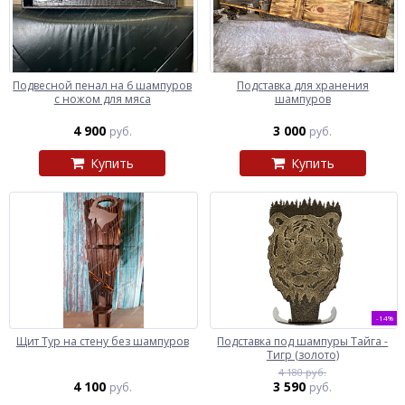
Подвесной пенал на 6 шампуров
Подставка для хранения
с ножом для мяса
шампуров
4 900
3 000
руб.
руб.
Купить
Купить
-14%
Щит Тур на стену без шампуров
Подставка под шампуры Тайга -
Тигр (золото)
4 180 руб.
4 100
3 590
руб.
руб.