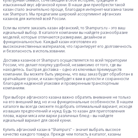
культурный символ, сочетающий в себе историю, традиции и
изысканный вкус афганской кухни. В наши дни приобрести такой
казан стало значительно проще, благодаря интернет-магазина таким
как Shampurs. Мы предлагаем широкий ассортимент афганских
казанов для жителей всей России.
Если вы хотите заказать казан афганский, то Shampurs.ru – это ваш
идеальный выбор. В каталоге компании вы найдете разнообразие
моделей, которые отличаются размерами, дизайном и
функциональностью. Каждый казан изготовлен из
высококачественных материалов, что гарантирует его долговечность
и безопасность в использовании.
Доставка казанов от Shampurs осуществляется по всей территории
России, что делает покупку удобной, независимо от того, где вы
находитесь. Быстрая доставка – одно из ключевых преимуществ
компании. Вы можете быть уверены, что ваш заказ будет обработан в
кратчайшие сроки, и казан прибудет к вам в целости и сохранности
благодаря надежной упаковке и проверенным транспортным
компаниям.
При выборе афганского казана важно обратить внимание не только
на его внешний вид, но и на функциональные особенности. В нашем
каталоге вы всегда сможете подобрать оптимальный вариант, исходя
из ваших предпочтений и нужд. Будь то казан для приготовления
плова, жарки мяса или варки различных блюд – вы найдете
идеальный вариант для своей кухни.
Купить афганский казан в "Shampurs" – значит выбрать высокое
качество каждого товара. Прежде чем попасть в каталог, казаны