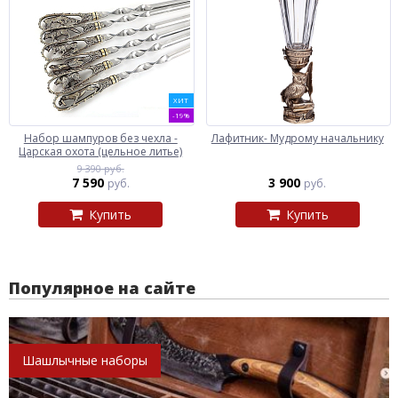
ХИТ
-19%
Набор шампуров без чехла -
Лафитник- Мудрому начальнику
Царская охота (цельное литье)
9 390 руб.
7 590
3 900
руб.
руб.
Купить
Купить
Популярное на сайте
Шашлычные наборы