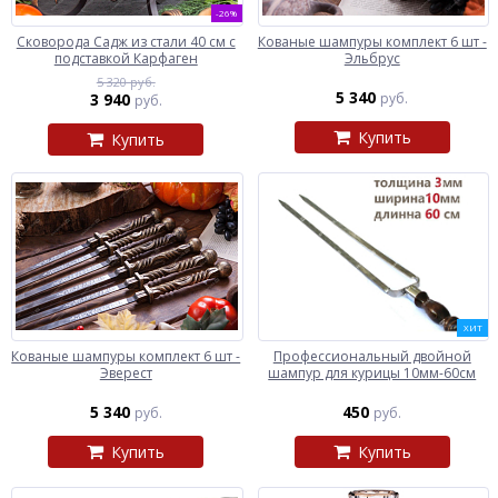
-26%
Сковорода Садж из стали 40 см с
Кованые шампуры комплект 6 шт -
подставкой Карфаген
Эльбрус
5 320 руб.
5 340
3 940
руб.
руб.
Купить
Купить
ХИТ
Кованые шампуры комплект 6 шт -
Профессиональный двойной
Эверест
шампур для курицы 10мм-60см
5 340
450
руб.
руб.
Купить
Купить