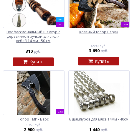
ХИТ
%
-26%
Профессиональный шампур с
Кованый топор Перун
деревянной ручкой для люля
кебаб 14 мм - 50 см
4 990 руб.
3 690
310
руб.
руб.
Купить
Купить
-23%
Топор ТМР - Барс
6 шампуров для мяса 14мм - 40см
3 750 руб.
2 900
1 440
руб.
руб.