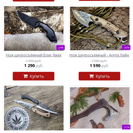
-24%
-20%
Нож шкуросъёмный Блэк Джек
Нож шкуросъёмный - Акула Лайн
1 690 руб.
1 980 руб.
1 290
1 590
руб.
руб.
Купить
Купить
-21%