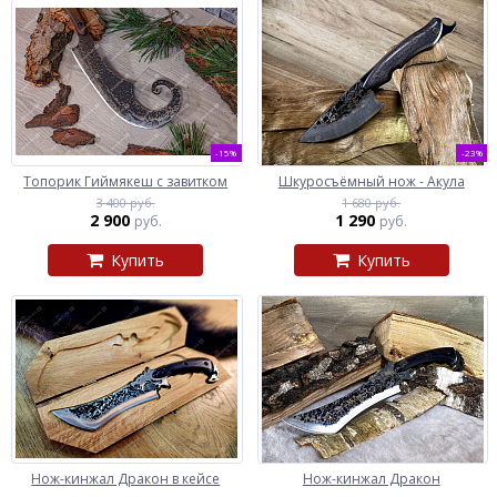
-15%
-23%
Топорик Гиймякеш с завитком
Шкуросъёмный нож - Акула
3 400 руб.
1 680 руб.
2 900
1 290
руб.
руб.
Купить
Купить
Нож-кинжал Дракон в кейсе
Нож-кинжал Дракон