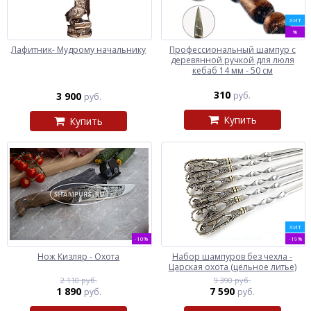
ХИТ
%
Лафитник- Мудрому начальнику
Профессиональный шампур с
деревянной ручкой для люля
кебаб 14 мм - 50 см
310
3 900
руб.
руб.
Купить
Купить
ХИТ
-10%
-19%
Нож Кизляр - Охота
Набор шампуров без чехла -
Царская охота (цельное литье)
2 110 руб.
9 390 руб.
1 890
7 590
руб.
руб.