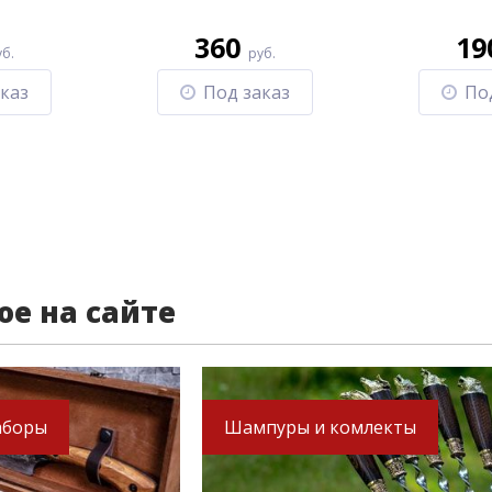
360
19
уб.
руб.
каз
Под заказ
По
ое на сайте
аборы
Шампуры и комлекты