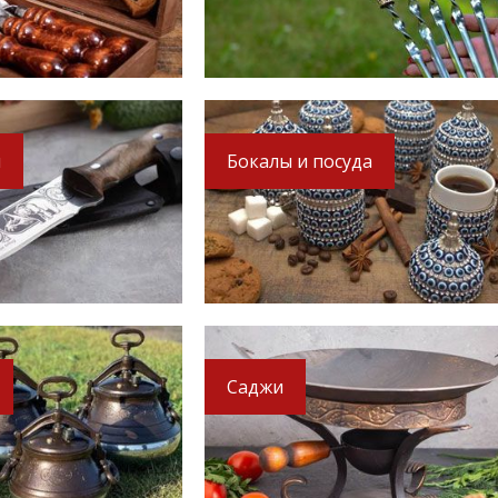
ы
Бокалы и посуда
-15%
-17%
-16%
Саджи
ота
Нож Кизляр - Кизлярский
Обложка под планшет