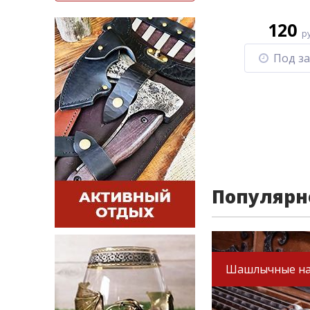
120
р
Под за
Популярн
Шашлычные н