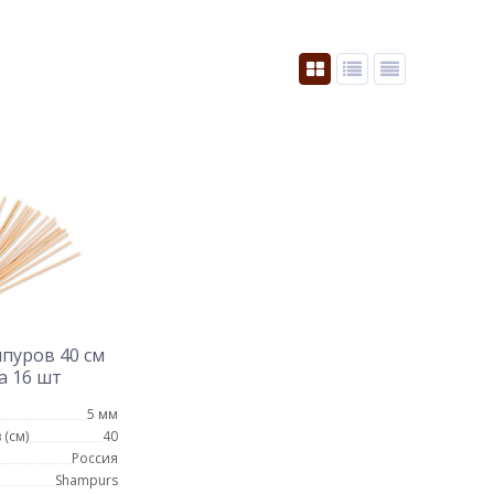
пуров 40 см
а 16 шт
5 мм
 (см)
40
Россия
Shampurs