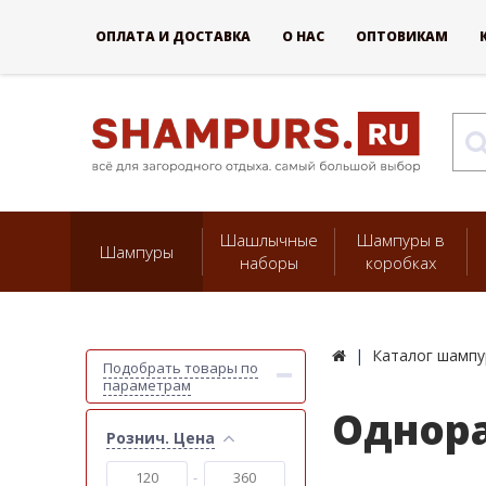
ОПЛАТА И ДОСТАВКА
О НАС
ОПТОВИКАМ
Шашлычные
Шампуры в
Шампуры
наборы
коробках
Каталог шампу
Подобрать товары по
параметрам
Однор
Рознич. Цена