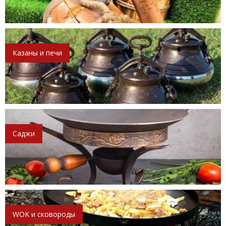
Казаны и печи
Саджи
WOK и сковороды