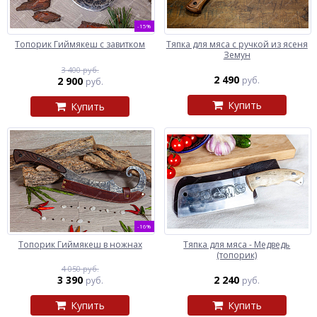
-15%
Топорик Гиймякеш с завитком
Тяпка для мяса с ручкой из ясеня
Земун
3 400 руб.
2 490
2 900
руб.
руб.
Купить
Купить
-16%
Топорик Гиймякеш в ножнах
Тяпка для мяса - Медведь
(топорик)
4 050 руб.
3 390
2 240
руб.
руб.
Купить
Купить