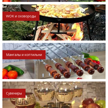
WOK и сковороды
Мангалы и коптильни
Сувениры