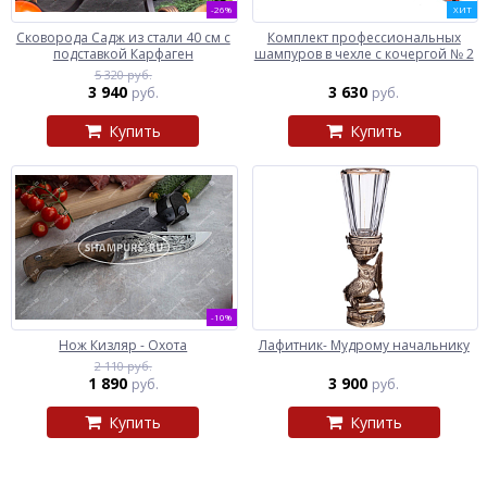
-26%
ХИТ
Сковорода Садж из стали 40 см с
Комплект профессиональных
подставкой Карфаген
шампуров в чехле с кочергой № 2
5 320 руб.
3 940
3 630
руб.
руб.
Купить
Купить
-10%
Нож Кизляр - Охота
Лафитник- Мудрому начальнику
2 110 руб.
1 890
3 900
руб.
руб.
Купить
Купить