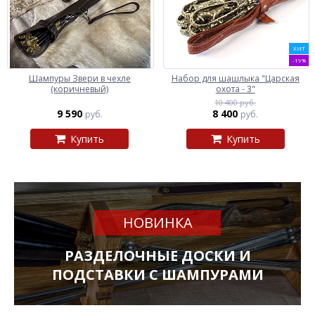
ХИТ
-19%
Шампуры Звери в чехле
Набор для шашлыка "Царская
(коричневый)
охота - 3"
10 400 руб.
9 590
8 400
руб.
руб.
Купить
Купить
НОВИНКА
РАЗДЕЛОЧНЫЕ ДОСКИ И
ПОДСТАВКИ С ШАМПУРАМИ