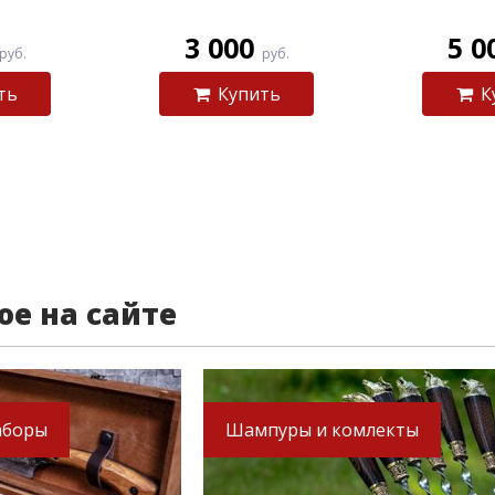
3 000
5 0
руб.
руб.
ть
Купить
К
ое на сайте
аборы
Шампуры и комлекты
-37%
-17%