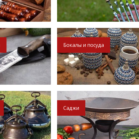
с двумя
Нож Кизляр - Кизлярский
Крышка для сковород
 см
46см
ы
Бокалы и посуда
1 890
2 940
руб.
руб.
руб.
.
2 290 руб.
3 240 руб.
Саджи