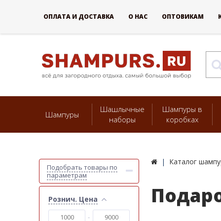
ОПЛАТА И ДОСТАВКА
О НАС
ОПТОВИКАМ
Шашлычные
Шампуры в
Шампуры
наборы
коробках
Каталог шампу
Подобрать товары по
параметрам
Подар
Рознич. Цена