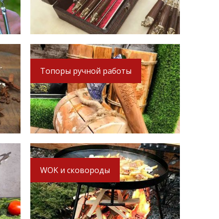
ы
Топоры ручной работы
WOK и сковороды