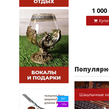
1 000
Купи
Популярн
Шашлычные н
ХИТ
-9%
-13%