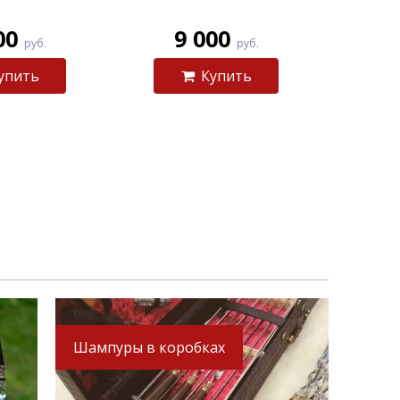
00
9 000
руб.
руб.
упить
Купить
Шампуры в коробках
-9%