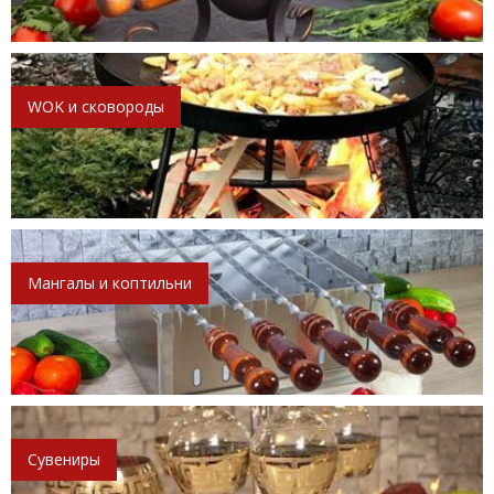
WOK и сковороды
Мангалы и коптильни
Сувениры