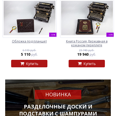
-16%
-16%
Обложка под планшет
Книга Россия Державная в
кожаном переплете
6 110 руб.
23 740 руб.
5 110
19 940
руб.
руб.
Купить
Купить
НОВИНКА
РАЗДЕЛОЧНЫЕ ДОСКИ И
ПОДСТАВКИ С ШАМПУРАМИ