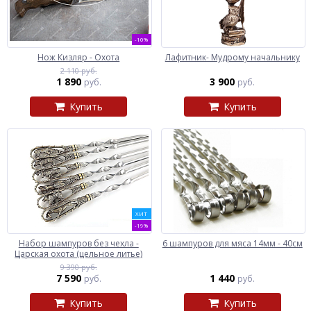
-10%
Нож Кизляр - Охота
Лафитник- Мудрому начальнику
2 110 руб.
1 890
3 900
руб.
руб.
Купить
Купить
ХИТ
-19%
Набор шампуров без чехла -
6 шампуров для мяса 14мм - 40см
Царская охота (цельное литье)
9 390 руб.
7 590
1 440
руб.
руб.
Купить
Купить