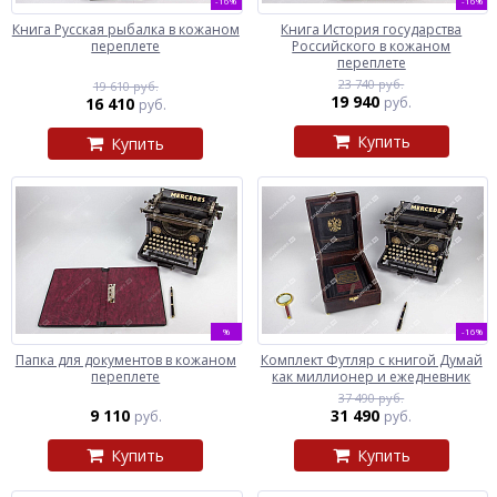
-16%
-16%
Книга Русская рыбалка в кожаном
Книга История государства
переплете
Российского в кожаном
переплете
23 740 руб.
19 610 руб.
19 940
16 410
руб.
руб.
Купить
Купить
%
-16%
Папка для документов в кожаном
Комплект Футляр с книгой Думай
переплете
как миллионер и ежедневник
37 490 руб.
9 110
31 490
руб.
руб.
Купить
Купить