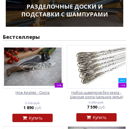
РАЗДЕЛОЧНЫЕ ДОСКИ И
ПОДСТАВКИ С ШАМПУРАМИ
Бестселлеры
ХИТ
-10%
-19%
Нож Кизляр - Охота
Набор шампуров без чехла -
Царская охота (цельное литье)
9 390 руб.
2 110 руб.
7 590
1 890
руб.
руб.
Купить
Купить