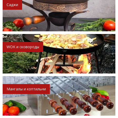
Саджи
WOK и сковороды
Мангалы и коптильни