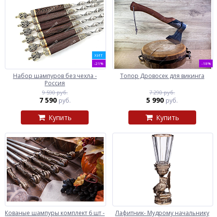
ХИТ
-21%
-18%
Набор шампуров без чехла -
Топор Дровосек для викинга
Россия
9 590 руб.
7 290 руб.
7 590
5 990
руб.
руб.
Купить
Купить
Кованые шампуры комплект 6 шт -
Лафитник- Мудрому начальнику