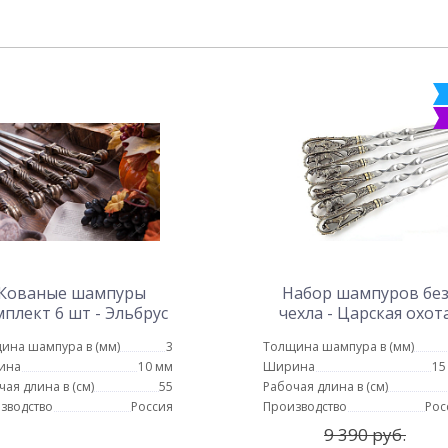
Кованые шампуры
Набор шампуров бе
плект 6 шт - Эльбрус
чехла - Царская охот
(цельное литье)
ина шампура в (мм)
3
Толщина шампура в (мм)
ина
10 мм
Ширина
15
чая длина в (см)
55
Рабочая длина в (см)
зводство
Россия
Производство
Рос
9 390 руб.