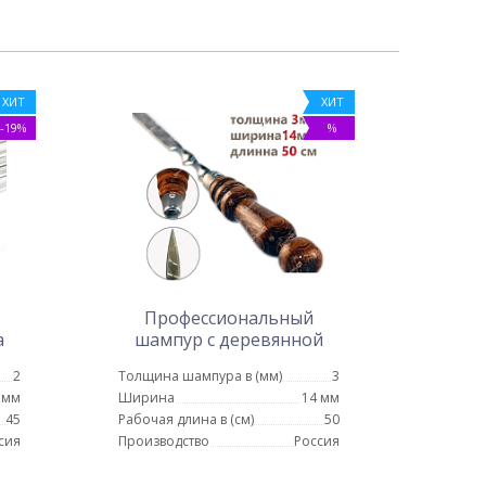
ХИТ
ХИТ
-19%
%
з
Профессиональный
а
шампур с деревянной
ручкой для люля кебаб 14
2
Толщина шампура в (мм)
3
мм - 50 см
 мм
Ширина
14 мм
45
Рабочая длина в (см)
50
сия
Производство
Россия