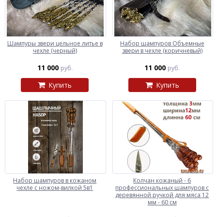
Шампуры звери цельное литье в
Набор шампуров Объемные
чехле (черный)
звери в чехле (коричневый)
11 000
11 000
руб.
руб.
Купить
Купить
Набор шампуров в кожаном
Колчан кожаный - 6
чехле с ножом-вилкой 5в1
профессиональных шампуров с
деревянной ручкой для мяса 12
мм - 60 см