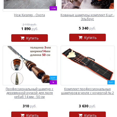
-10%
Нож Кизляр - Охота
Кованые шампуры комплект 6 шт -
Эльбрус
2 110 руб.
5 340
1 890
руб.
руб.
Купить
Купить
ХИТ
%
ХИТ
Профессиональный шампур с
Комплект профессиональных
деревянной ручкой для люля
шампуров в чехле с кочергой № 2
кебаб 14 мм - 50 см
310
3 630
руб.
руб.
Купить
Купить