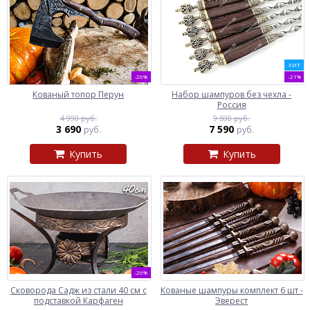
ХИТ
-26%
-21%
Кованый топор Перун
Набор шампуров без чехла -
Россия
4 990 руб.
9 590 руб.
3 690
7 590
руб.
руб.
Купить
Купить
-26%
Сковорода Садж из стали 40 см с
Кованые шампуры комплект 6 шт -
подставкой Карфаген
Эверест