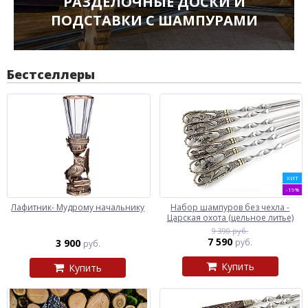
РАЗДЕЛОЧНЫЕ ДОСКИ И
ПОДСТАВКИ С ШАМПУРАМИ
Бестселлеры
ХИТ
-19%
Лафитник- Мудрому начальнику
Набор шампуров без чехла -
Царская охота (цельное литье)
9 390 руб.
7 590
3 900
руб.
руб.
Купить
Купить