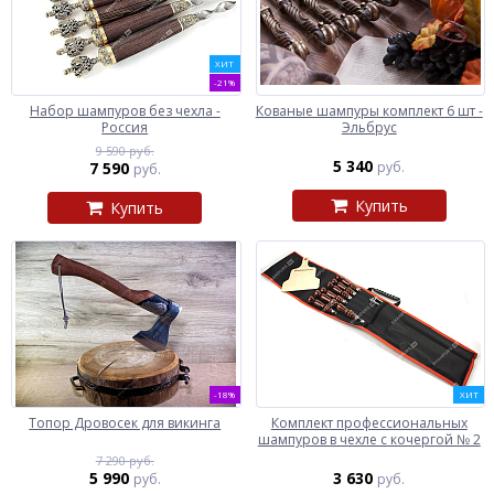
ХИТ
-21%
Набор шампуров без чехла -
Кованые шампуры комплект 6 шт -
Россия
Эльбрус
9 590 руб.
5 340
7 590
руб.
руб.
Купить
Купить
-18%
ХИТ
Топор Дровосек для викинга
Комплект профессиональных
шампуров в чехле с кочергой № 2
7 290 руб.
5 990
3 630
руб.
руб.