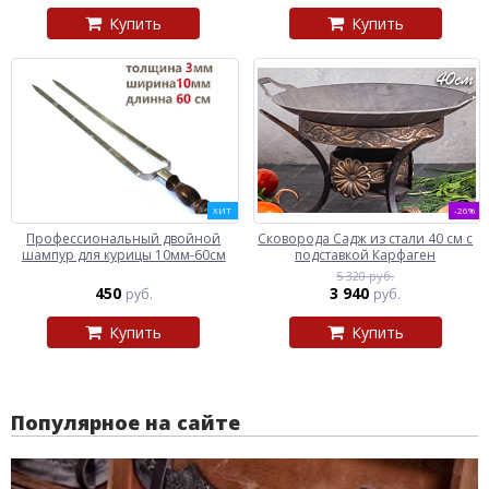
Купить
Купить
ХИТ
-26%
Профессиональный двойной
Сковорода Садж из стали 40 см с
шампур для курицы 10мм-60см
подставкой Карфаген
5 320 руб.
450
3 940
руб.
руб.
Купить
Купить
Популярное на сайте