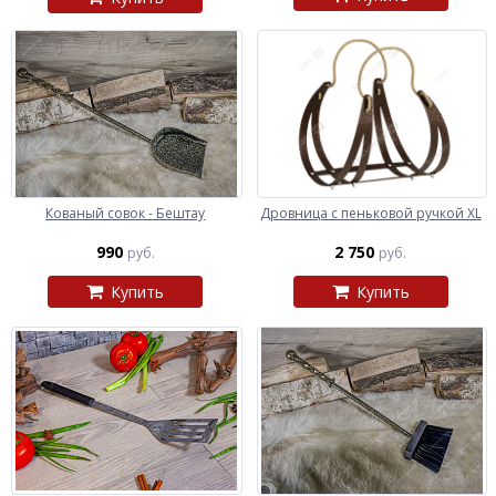
Кованый совок - Бештау
Дровница с пеньковой ручкой XL
990
2 750
руб.
руб.
Купить
Купить