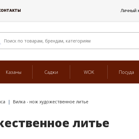
Личный 
КОНТАКТЫ
Казаны
Саджи
WOK
Посуда
яса
Вилка - нож художественное литье
жественное литье