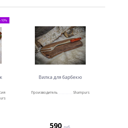
-10%
к
Вилка для барбекю
сия
Производитель
Shampurs
urs
590
руб.