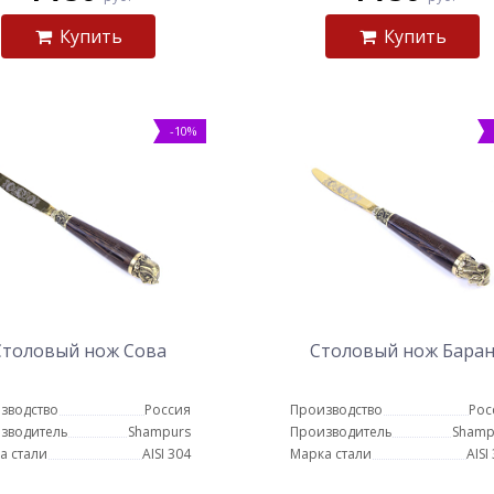
Купить
Купить
-10%
Столовый нож Сова
Столовый нож Бара
зводство
Россия
Производство
Рос
зводитель
Shampurs
Производитель
Shamp
а стали
AISI 304
Марка стали
AISI