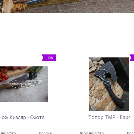
-10%
Нож Кизляр - Охота
Топор ТМР - Барс
зводство
Россия
Производство
Рос