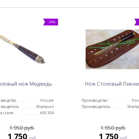
-10%
оловый нож Медведь
Нож Столовый Пикни
зводство
Россия
Производство
Рос
зводитель
Shampurs
Производитель
Shamp
а стали
AISI 304
1 950 руб.
1 950 руб.
1 750
1 750
руб.
руб.