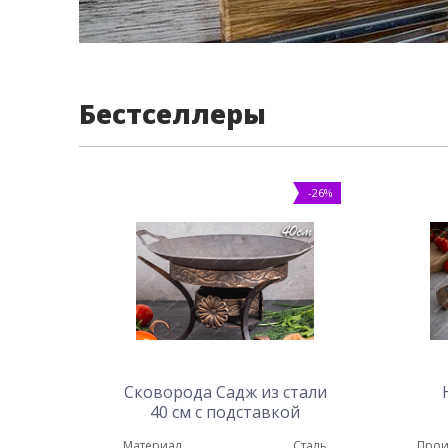
Бестселлеры
-26%
Сковорода Садж из стали
40 см с подставкой
Карфаген
Материал
Сталь
Прои