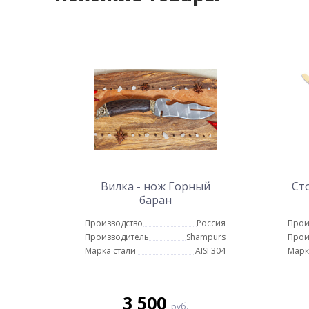
Вилка - нож Горный
Ст
баран
Производство
Россия
Прои
Производитель
Shampurs
Прои
Марка стали
AISI 304
Марк
3 500
руб.