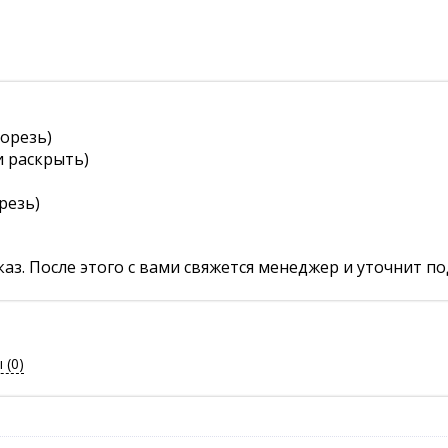
рорезь)
и раскрыть)
резь)
аз. После этого с вами свяжется менеджер и уточнит по
ы
(0)