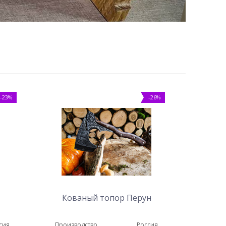
-23%
-26%
Кованый топор Перун
сия
Производство
Россия