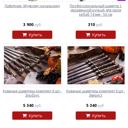
Лафитник- Мудрому начальнику
Профессиональный шампур с
деревянной ручкой для люля
кебаб 14 мм - 50 см
3 900
310
руб.
руб.
Купить
Купить
Кованые шампуры комплект 6 шт -
Кованые шампуры комплект 6 шт -
Эльбрус
Эверест
5 340
5 340
руб.
руб.
Купить
Купить