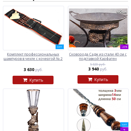
ХИТ
-26%
Комплект профессиональных
Сковорода Садж из стали 40 см с
шампуров в чехле с кочергой № 2
подставкой Карфаген
5 320 руб.
3 940
3 630
руб.
руб.
Купить
Купить
ХИТ
%