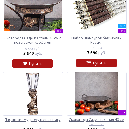
ХИТ
-26%
-21%
Сковорода Садж из стали 40 см с
Набор шампуров без чехла -
подставкой Карфаген
Россия
9 590 руб.
5 320 руб.
7 590
3 940
руб.
руб.
Купить
Купить
-46%
Лафитник- Мудрому начальнику
Сковорода Садж стальная 40 см
2 930 руб.