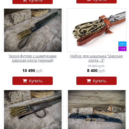
ХИТ
-19%
Чехол-футляр с шампурами
Набор для шашлыка "Царская
Царская охота (черный)
охота - 3"
10 400 руб.
10 490
8 400
руб.
руб.
Купить
Купить