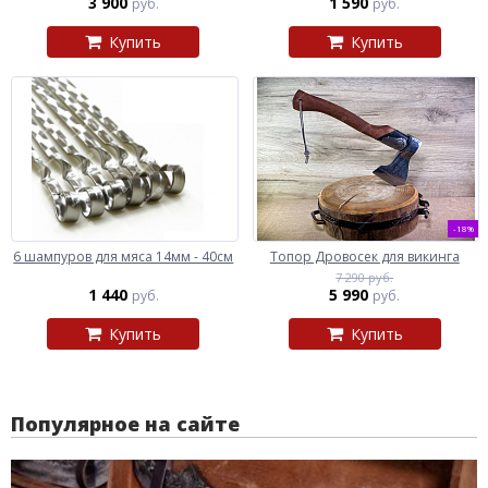
3 900
1 590
руб.
руб.
Купить
Купить
-18%
6 шампуров для мяса 14мм - 40см
Топор Дровосек для викинга
7 290 руб.
1 440
5 990
руб.
руб.
Купить
Купить
Популярное на сайте