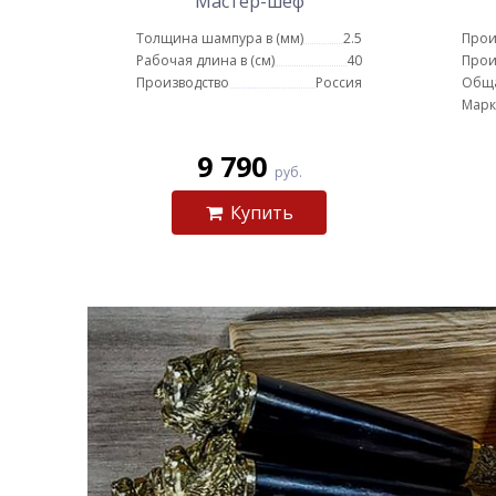
Мастер-шеф
Толщина шампура в (мм)
2.5
Прои
Рабочая длина в (см)
40
Прои
Производство
Россия
Обща
Марк
9 790
руб.
Купить