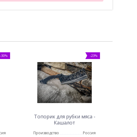
-30%
-23%
Топорик для рубки мяса -
Кашалот
сия
Производство
Россия