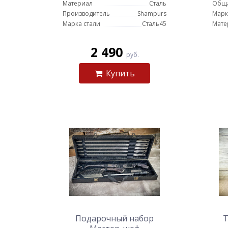
Материал
Сталь
Обща
Производитель
Shampurs
Марк
Марка стали
Сталь45
Мате
2 490
руб.
Купить
Подарочный набор
Т