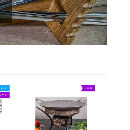
ХИТ
-26%
-21%