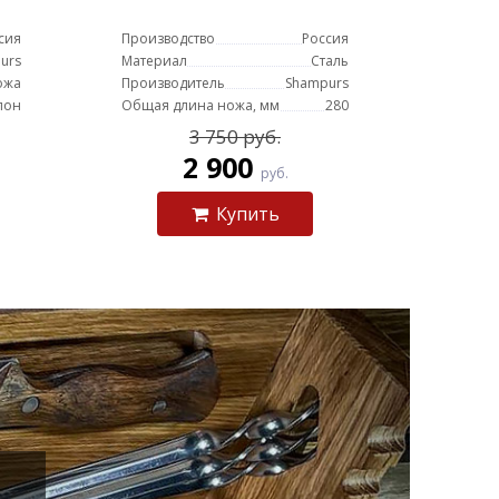
сия
Производство
Россия
urs
Материал
Сталь
ожа
Производитель
Shampurs
пон
Общая длина ножа, мм
280
3 750 руб.
2 900
руб.
Купить