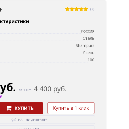
(3)
sh
актеристики
Россия
Сталь
Shampurs
и
Ясень
м
100
руб.
4 400 руб.
за 1 шт
б.
Купить в 1 клик
КУПИТЬ
НАШЛИ ДЕШЕВЛЕ?