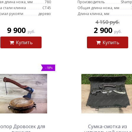
я длина ножа, мм
780
Производитель
Shamp
а стали клинка
СТ45
Общая длина ножа, мм
риал рукояти
дерево
Длина клинка, мм
4 150 руб.
9 900
2 900
руб.
руб.
Купить
Купить
-18%
опор Дровосек для
Сумка-смотка из