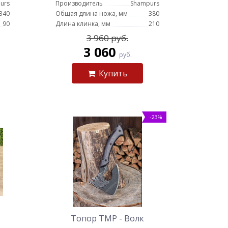
urs
Производитель
Shampurs
340
Общая длина ножа, мм
380
90
Длина клинка, мм
210
3 960 руб.
3 060
руб.
Купить
-23%
Топор ТМР - Волк