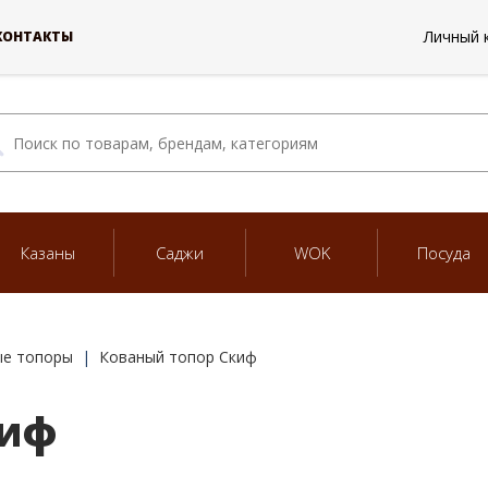
Личный 
КОНТАКТЫ
Казаны
Саджи
WOK
Посуда
ые топоры
Кованый топор Скиф
киф