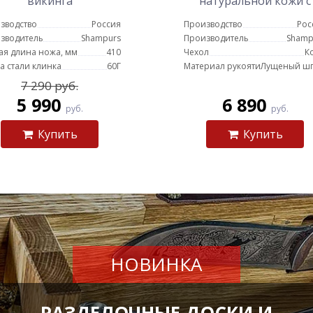
викинга
натуральной кожи с
топором и ножом
зводство
Россия
Производство
Рос
(черная)
зводитель
Shampurs
Производитель
Shamp
я длина ножа, мм
410
Чехол
К
а стали клинка
60Г
Материал рукояти
Лущеный ш
7 290 руб.
5 990
6 890
руб.
руб.
Купить
Купить
НОВИНКА