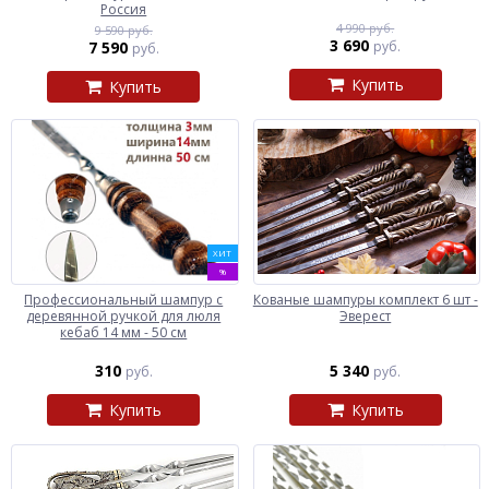
Россия
4 990 руб.
9 590 руб.
3 690
7 590
руб.
руб.
Купить
Купить
ХИТ
%
Профессиональный шампур с
Кованые шампуры комплект 6 шт -
деревянной ручкой для люля
Эверест
кебаб 14 мм - 50 см
310
5 340
руб.
руб.
Купить
Купить