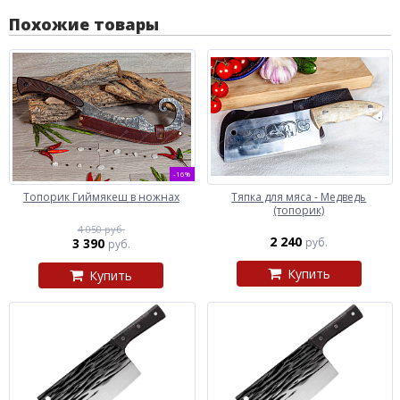
Похожие товары
-16%
Топорик Гиймякеш в ножнах
Тяпка для мяса - Медведь
(топорик)
4 050 руб.
2 240
3 390
руб.
руб.
Купить
Купить