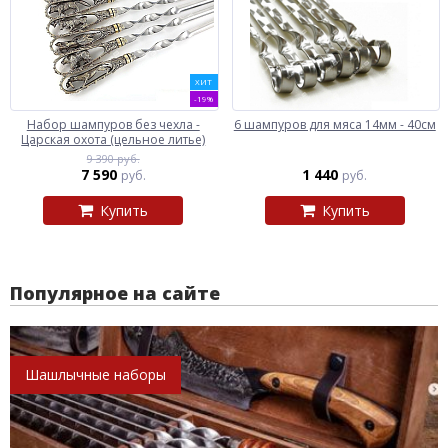
ХИТ
-19%
Набор шампуров без чехла -
6 шампуров для мяса 14мм - 40см
Царская охота (цельное литье)
9 390 руб.
7 590
1 440
руб.
руб.
Купить
Купить
Популярное на сайте
Шашлычные наборы