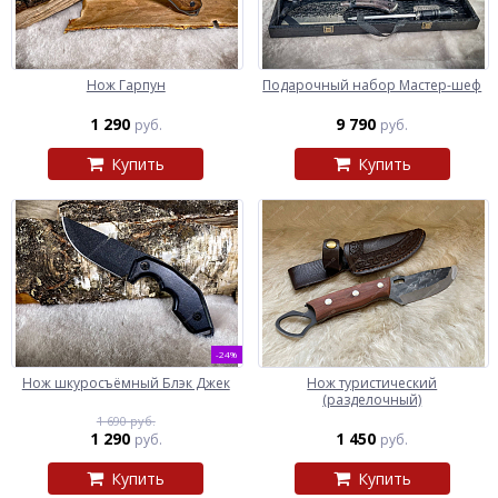
Нож Гарпун
Подарочный набор Мастер-шеф
1 290
9 790
руб.
руб.
Купить
Купить
-24%
Нож шкуросъёмный Блэк Джек
Нож туристический
(разделочный)
1 690 руб.
1 290
1 450
руб.
руб.
Купить
Купить