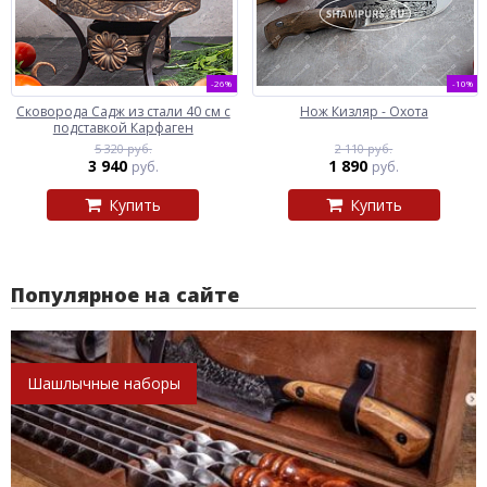
-26%
-10%
Сковорода Садж из стали 40 см с
Нож Кизляр - Охота
подставкой Карфаген
5 320 руб.
2 110 руб.
3 940
1 890
руб.
руб.
Купить
Купить
Популярное на сайте
Шашлычные наборы