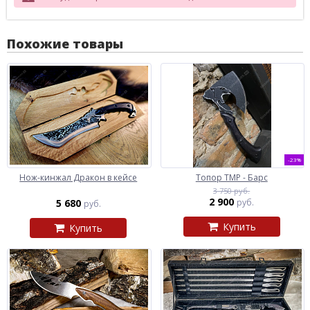
Похожие товары
-23%
Нож-кинжал Дракон в кейсе
Топор ТМР - Барс
3 750 руб.
2 900
5 680
руб.
руб.
Купить
Купить