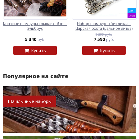
ХИТ
-19%
Кованые шампуры комплект 6 шт -
Набор шампуров без чехла -
Эльбрус
Царская охота (цельное литье)
9 390 руб.
5 340
7 590
руб.
руб.
Купить
Купить
Популярное на сайте
Шашлычные наборы