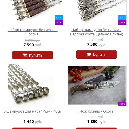
ХИТ
ХИТ
-21%
-19%
Набор шампуров без чехла -
Набор шампуров без чехла -
Россия
Царская охота (цельное литье)
9 390 руб.
9 590 руб.
7 590
7 590
руб.
руб.
Купить
Купить
-10%
6 шампуров для мяса 14мм - 40см
Нож Кизляр - Охота
2 110 руб.
1 440
1 890
руб.
руб.