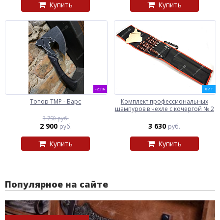
Купить
Купить
-23%
ХИТ
Топор ТМР - Барс
Комплект профессиональных
шампуров в чехле с кочергой № 2
3 750 руб.
2 900
3 630
руб.
руб.
Купить
Купить
Популярное на сайте