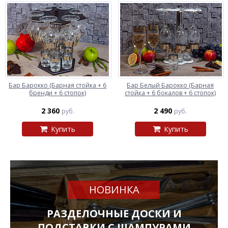
Бар Барокко (Барная стойка + 6
Бар Белый Барокко (Барная
бренди + 6 стопок)
стойка + 6 бокалов + 6 стопок)
2 360
2 490
руб.
руб.
Купить
Купить
НОВИНКА
РАЗДЕЛОЧНЫЕ ДОСКИ И
ПОДСТАВКИ С ШАМПУРАМИ