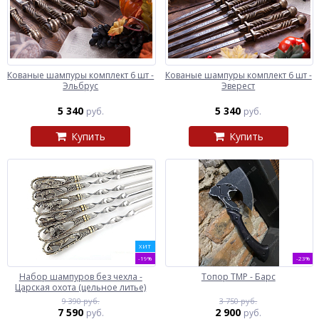
Кованые шампуры комплект 6 шт -
Кованые шампуры комплект 6 шт -
Эльбрус
Эверест
5 340
5 340
руб.
руб.
Купить
Купить
ХИТ
-19%
-23%
Набор шампуров без чехла -
Топор ТМР - Барс
Царская охота (цельное литье)
9 390 руб.
3 750 руб.
7 590
2 900
руб.
руб.