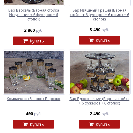
Бар Версаль (Барная стойка
Бар Изящный Греция (Барная
Искушение + 6 фужеров + 6
стойка + 6 фужеров + 6 рюмок + 6
стопок)
стопок)
3 490
2 860
руб.
руб.
Купить
Купить
Комплект из 6 стопок Барокко
Бар Вдохновение (Барная стойка
+ 6 фужеров + 6 стопок)
490
2 490
руб.
руб.
Купить
Купить