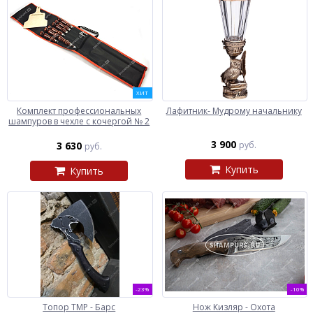
ХИТ
Комплект профессиональных
Лафитник- Мудрому начальнику
шампуров в чехле с кочергой № 2
3 900
3 630
руб.
руб.
Купить
Купить
-23%
-10%
Топор ТМР - Барс
Нож Кизляр - Охота