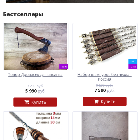
Бестселлеры
ХИТ
-18%
-21%
Топор Дровосек для викинга
Набор шампуров без чехла -
Россия
9 590 руб.
7 290 руб.
7 590
5 990
руб.
руб.
Купить
Купить