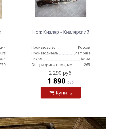
к
Нож Кизляр - Кизлярский
сия
Производство
Россия
urs
Производитель
Shampurs
ожа
Чехол
Кожа
270
Общая длина ножа, мм
265
2 290 руб.
1 890
руб.
Купить