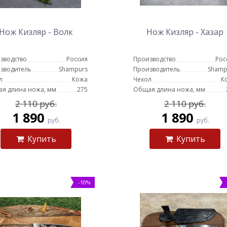
Нож Кизляр - Волк
Нож Кизляр - Хазар
зводство
Россия
Производство
Рос
зводитель
Shampurs
Производитель
Shamp
л
Кожа
Чехол
К
я длина ножа, мм
275
Общая длина ножа, мм
2 110 руб.
2 110 руб.
1 890
1 890
руб.
руб.
Купить
Купить
-10%