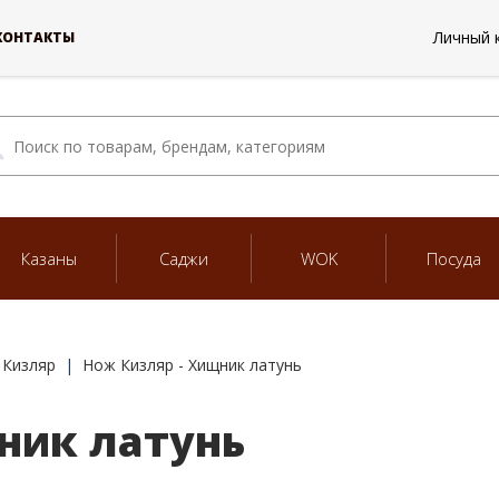
Личный 
КОНТАКТЫ
Казаны
Саджи
WOK
Посуда
 Кизляр
Нож Кизляр - Хищник латунь
ник латунь