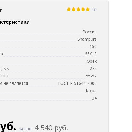
(2)
sh
актеристики
Россия
Shampurs
150
ка
65Х13
и
Орех
а, мм
275
, HRC
55-57
 не является
ГОСТ Р 51644-2000
Кожа
м
34
руб.
4 540 руб.
за 1 шт