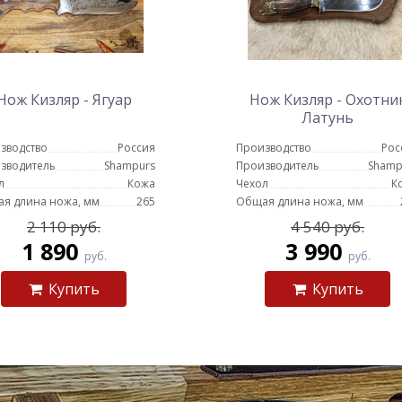
Нож Кизляр - Ягуар
Нож Кизляр - Охотни
Латунь
зводство
Россия
Производство
Рос
зводитель
Shampurs
Производитель
Shamp
л
Кожа
Чехол
К
я длина ножа, мм
265
Общая длина ножа, мм
2 110 руб.
4 540 руб.
1 890
3 990
руб.
руб.
Купить
Купить