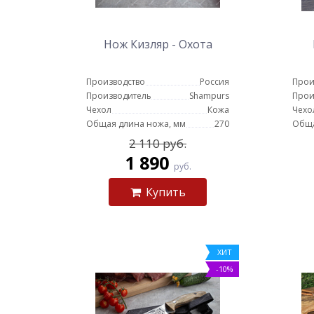
Нож Кизляр - Охота
Производство
Россия
Прои
Производитель
Shampurs
Прои
Чехол
Кожа
Чехо
Общая длина ножа, мм
270
Обща
2 110 руб.
1 890
руб.
Купить
ХИТ
-10%