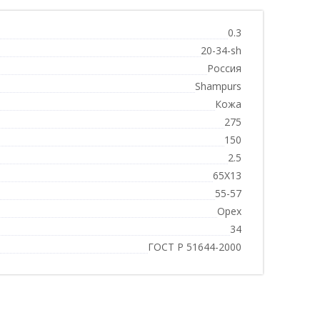
0.3
20-34-sh
Россия
Shampurs
Кожа
275
150
2.5
65Х13
55-57
Орех
34
ГОСТ Р 51644-2000