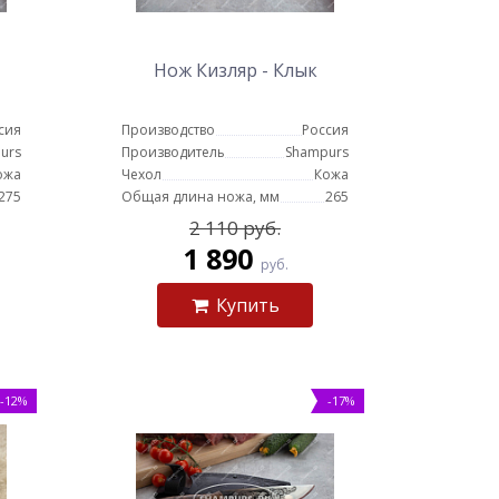
Нож Кизляр - Клык
сия
Производство
Россия
urs
Производитель
Shampurs
ожа
Чехол
Кожа
275
Общая длина ножа, мм
265
2 110 руб.
1 890
руб.
Купить
-12%
-17%