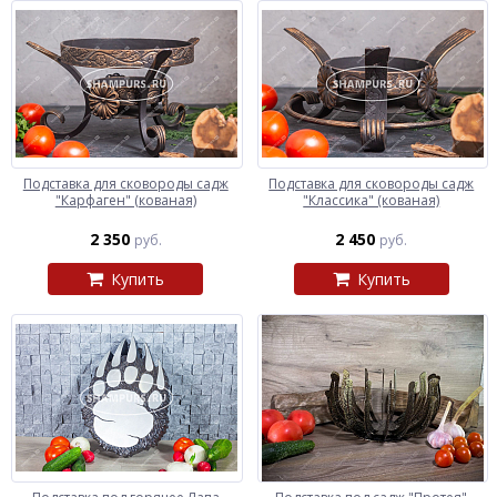
Подставка для сковороды садж
Подставка для сковороды садж
"Карфаген" (кованая)
"Классика" (кованая)
2 350
2 450
руб.
руб.
Купить
Купить