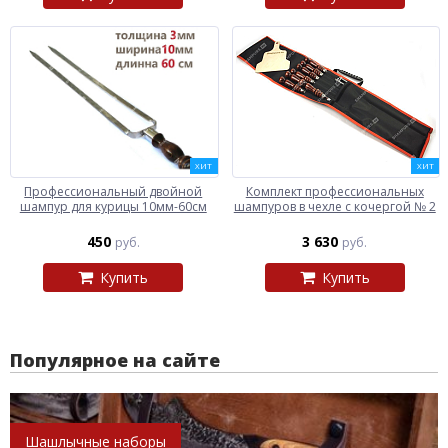
ХИТ
ХИТ
Профессиональный двойной
Комплект профессиональных
шампур для курицы 10мм-60см
шампуров в чехле с кочергой № 2
450
3 630
руб.
руб.
Купить
Купить
Популярное на сайте
Шашлычные наборы