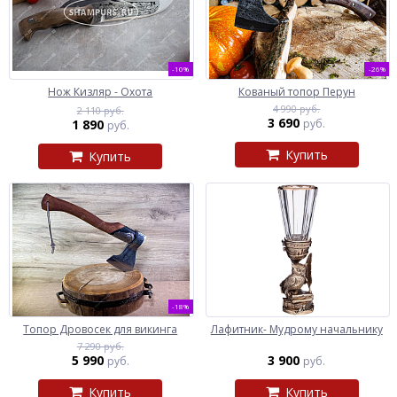
-10%
-26%
Нож Кизляр - Охота
Кованый топор Перун
4 990 руб.
2 110 руб.
3 690
1 890
руб.
руб.
Купить
Купить
-18%
Топор Дровосек для викинга
Лафитник- Мудрому начальнику
7 290 руб.
5 990
3 900
руб.
руб.
Купить
Купить