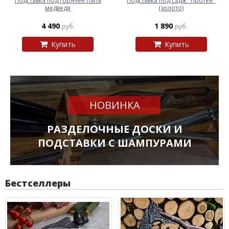
Подставка под горячее Лапа
Подставка под садж "Протея"
медведя
(золото)
4 490
1 890
руб.
руб.
Купить
Купить
НОВИНКА
РАЗДЕЛОЧНЫЕ ДОСКИ И
ПОДСТАВКИ С ШАМПУРАМИ
Бестселлеры